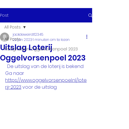
Post
All Posts
jackdeweirdt12345
All Posts
22 jan 2023
1 minuten om te lezen
Uitslag Loterij
Hoogheden Oggelvorsenpoel 2023
Oggelvorsenpoel 2023
De uitslag van de loterij is bekend: 
Ga naar 
https://www.oggelvorsenpoel.nl/lote
rij-2023
 voor de uitslag.