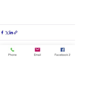
Phone
Email
Facebook 2
Alles weergeven
Recente blogposts