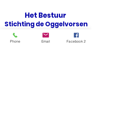
Het Bestuur
Stichting de Oggelvorsen
Voorzitter: Christ van Schijndel
Phone
Email
Facebook 2
Penningmeester: Vanja Goosens
Secretariaat: vacature
Bestuurslid: Koen Schalkx
Bestuurslid: Marinette Pijenenburg
Bestuurslid: Dorethee van Oirschot