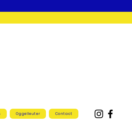
s
Oggelleuter
Contact