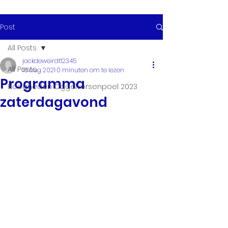
Post
All Posts
jackdeweirdt12345
All Posts
16 aug 2021
0 minuten om te lezen
Programma
Hoogheden Oggelvorsenpoel 2023
zaterdagavond