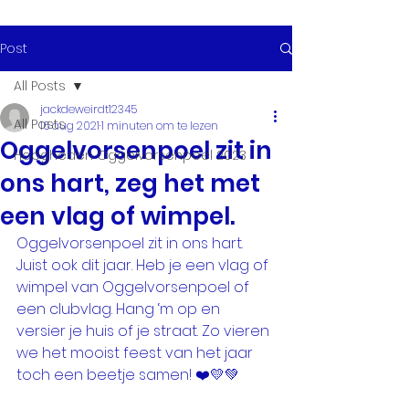
Post
All Posts
jackdeweirdt12345
All Posts
16 aug 2021
1 minuten om te lezen
Oggelvorsenpoel zit in
Hoogheden Oggelvorsenpoel 2023
ons hart, zeg het met
een vlag of wimpel.
Oggelvorsenpoel zit in ons hart. 
Juist ook dit jaar. Heb je een vlag of 
wimpel van Oggelvorsenpoel of 
een clubvlag. Hang ‘m op en 
versier je huis of je straat. Zo vieren 
we het mooist feest van het jaar 
toch een beetje samen! ❤️💛💚 