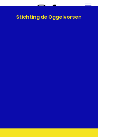
Stichting de Oggelvorsen