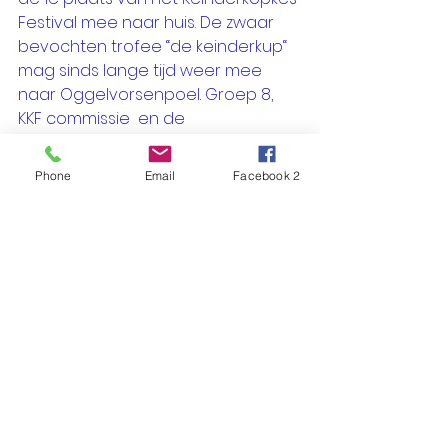
Festival mee naar huis. De zwaar 
bevochten trofee “de keinderkup“ 
mag sinds lange tijd weer mee 
naar Oggelvorsenpoel. Groep 8, 
KKF commissie  en de 
jeugdcommissie van harte 
gefeliciteerd met dit geweldig 
Phone
Email
Facebook 2
resultaat!
Alles weergeven
Recente blogposts