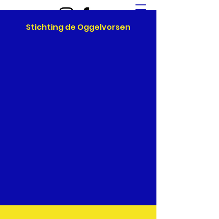
Stichting de Oggelvorsen