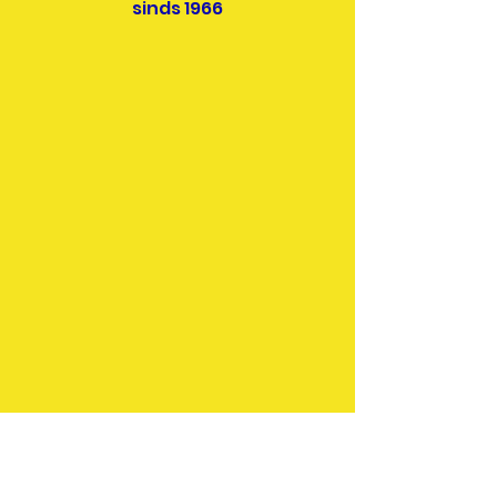
sinds 1966