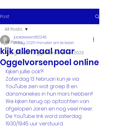
Post
All Posts
jackdeweirdt12345
All Posts
16 aug 2021
1 minuten om te lezen
kijk allemaal naar
Hoogheden Oggelvorsenpoel 2023
Oggelvorsenpoel online
Kijken jullie ook?!
Zaterdag 13 februari kun je via 
YouTube zien wat groep 8 en 
dansmariekes in hun mars hebben!!
We kijken terug op optochten van 
afgelopen Jaren en nog veel meer.
De YouTube link word zaterdag 
19:30/19:45 uur verstuurd.