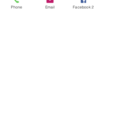
Phone
Email
Facebook 2
Alles weergeven
Recente blogposts