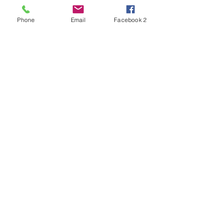
Phone
Email
Facebook 2
Alles weergeven
Recente blogposts