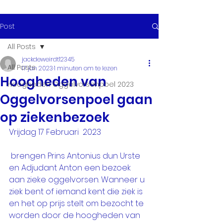
Post
All Posts
jackdeweirdt12345
All Posts
17 jan 2023
1 minuten om te lezen
Hoogheden van
Hoogheden Oggelvorsenpoel 2023
Oggelvorsenpoel gaan
op ziekenbezoek
Vrijdag 17 Februari  2023
 brengen Prins Antonius dun Urste 
en Adjudant Anton een bezoek 
aan zieke oggelvorsen. Wanneer u 
ziek bent of iemand kent die ziek is 
en het op prijs stelt om bezocht te 
worden door de hoogheden van 