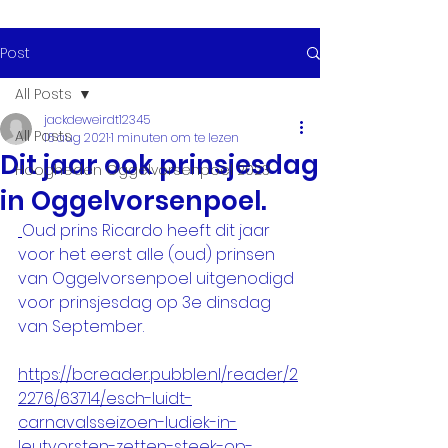
Post
All Posts
jackdeweirdt12345
All Posts
16 aug 2021
1 minuten om te lezen
Dit jaar ook prinsjesdag
Hoogheden Oggelvorsenpoel 2023
in Oggelvorsenpoel.
Oud prins Ricardo heeft dit jaar 
voor het eerst alle (oud) prinsen 
van Oggelvorsenpoel uitgenodigd 
voor prinsjesdag op 3e dinsdag 
van September.
https://bcreader.pubble.nl/reader/2
2276/63714/esch-luidt-
carnavalsseizoen-ludiek-in-
leutvorsten-zetten-steek-op-