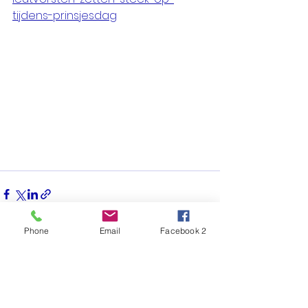
tijdens-prinsjesdag
Phone
Email
Facebook 2
Alles weergeven
Recente blogposts