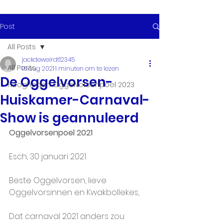
Post
All Posts
jackdeweirdt12345
All Posts
16 aug 2021
1 minuten om te lezen
De Oggelvorsen-
Hoogheden Oggelvorsenpoel 2023
Huiskamer-Carnaval-
Show is geannuleerd
Oggelvorsenpoel 2021
Esch, 30 januari 2021
Beste Oggelvorsen, lieve 
Oggelvorsinnen en Kwakbollekes,
Dat carnaval 2021 anders zou 