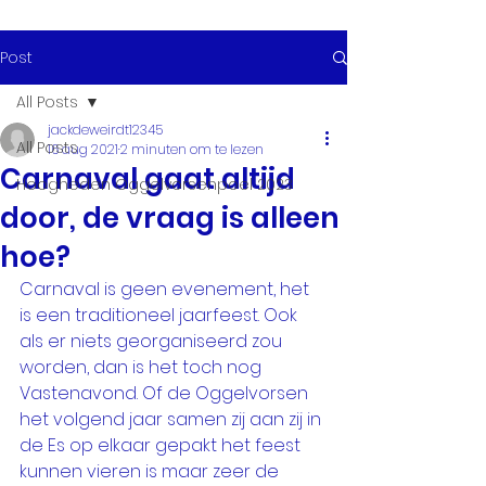
Post
All Posts
jackdeweirdt12345
All Posts
16 aug 2021
2 minuten om te lezen
Carnaval gaat altijd
Hoogheden Oggelvorsenpoel 2023
door, de vraag is alleen
hoe?
Carnaval is geen evenement, het 
is een traditioneel jaarfeest. Ook 
als er niets georganiseerd zou 
worden, dan is het toch nog 
Vastenavond. Of de Oggelvorsen 
het volgend jaar samen zij aan zij in 
de Es op elkaar gepakt het feest 
kunnen vieren is maar zeer de 