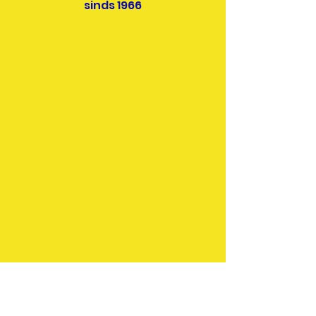
sinds 1966