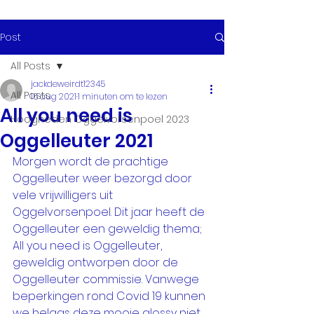
Post
All Posts
jackdeweirdt12345
All Posts
16 aug 2021
1 minuten om te lezen
All you need is
Hoogheden Oggelvorsenpoel 2023
Oggelleuter 2021
Morgen wordt de prachtige 
Oggelleuter weer bezorgd door 
vele vrijwilligers uit 
Oggelvorsenpoel. Dit jaar heeft de 
Oggelleuter een geweldig thema; 
All you need is Oggelleuter, 
geweldig ontworpen door de 
Oggelleuter commissie. Vanwege 
beperkingen rond Covid 19 kunnen 
we helaas deze mooie glossy niet 