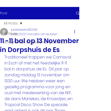
Post
All Posts
jackdeweirdt12345
All Posts
6 okt 2022
1 minuten om te lezen
11 -11 bal op 13 November
Hoogheden Oggelvorsenpoel 2023
in Dorpshuis de Es
Traditioneel trappen we Carnaval 
in Esch af met het feestelijke 11-11 
bal in dorpshuis de Es.  Dit jaar op 
zondag middag 13 november om 
13:30 uur. We hebben weer een 
gezellig programma voor jong en 
oud met medewerking van de KKF, 
de dans Mariekes, de Knoestjes, en 
Tropical Disco Show. De speciale 
gast artiest is ook dit jaar Thom 