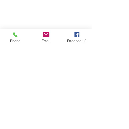
Phone
Email
Facebook 2
Alles weergeven
Recente blogposts