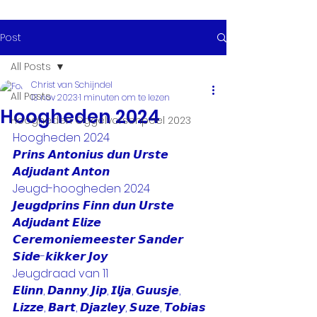
Post
All Posts
Christ van Schijndel
All Posts
13 nov 2023
1 minuten om te lezen
Hoogheden 2024
Hoogheden Oggelvorsenpoel 2023
Hoogheden 2024
𝙋𝙧𝙞𝙣𝙨 𝘼𝙣𝙩𝙤𝙣𝙞𝙪𝙨 𝙙𝙪𝙣 𝙐𝙧𝙨𝙩𝙚
𝘼𝙙𝙟𝙪𝙙𝙖𝙣𝙩 𝘼𝙣𝙩𝙤𝙣
Jeugd-hoogheden 2024
𝙅𝙚𝙪𝙜𝙙𝙥𝙧𝙞𝙣𝙨 𝙁𝙞𝙣𝙣 𝙙𝙪𝙣 𝙐𝙧𝙨𝙩𝙚
𝘼𝙙𝙟𝙪𝙙𝙖𝙣𝙩 𝙀𝙡𝙞𝙯𝙚
𝘾𝙚𝙧𝙚𝙢𝙤𝙣𝙞𝙚𝙢𝙚𝙚𝙨𝙩𝙚𝙧 𝙎𝙖𝙣𝙙𝙚𝙧
𝙎𝙞𝙙𝙚-𝙠𝙞𝙠𝙠𝙚𝙧 𝙅𝙤𝙮
Jeugdraad van 11
𝙀𝙡𝙞𝙣𝙣, 𝘿𝙖𝙣𝙣𝙮, 𝙅𝙞𝙥, 𝙄𝙡𝙟𝙖, 𝙂𝙪𝙪𝙨𝙟𝙚, 
𝙇𝙞𝙯𝙯𝙚, 𝘽𝙖𝙧𝙩, 𝘿𝙟𝙖𝙯𝙡𝙚𝙮, 𝙎𝙪𝙯𝙚, 𝙏𝙤𝙗𝙞𝙖𝙨 