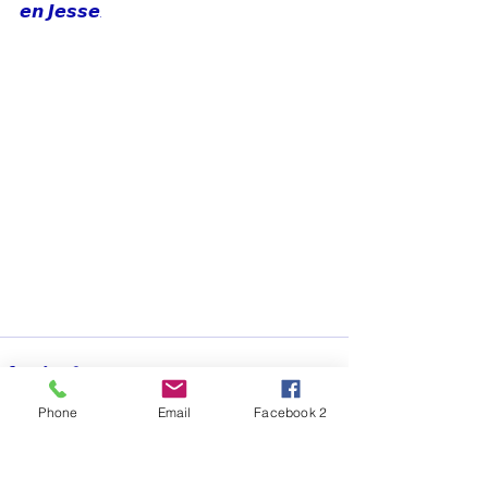
𝙚𝙣 𝙅𝙚𝙨𝙨𝙚.
Phone
Email
Facebook 2