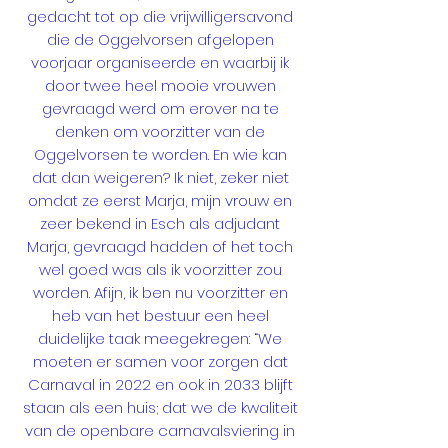
gedacht tot op die vrijwilligersavond
die de Oggelvorsen afgelopen
voorjaar organiseerde en waarbij ik
door twee heel mooie vrouwen
gevraagd werd om erover na te
denken om voorzitter van de
Oggelvorsen te worden. En wie kan
dat dan weigeren? Ik niet, zeker niet
omdat ze eerst Marja, mijn vrouw en
zeer bekend in Esch als adjudant
Marja, gevraagd hadden of het toch
wel goed was als ik voorzitter zou
worden. Afijn, ik ben nu voorzitter en
heb van het bestuur een heel
duidelijke taak meegekregen: “We
moeten er samen voor zorgen dat
Carnaval in 2022 en ook in 2033 blijft
staan als een huis; dat we de kwaliteit
van de openbare carnavalsviering in