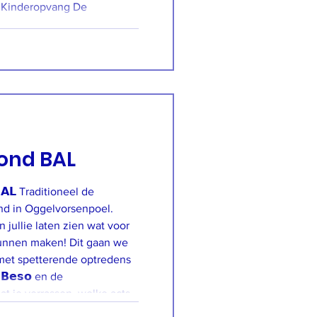
e
v.
n der Lee
ond BAL
𝗕𝗔𝗟 Traditioneel de
nd in Oggelvorsenpoel.
jullie laten zien wat voor
unnen maken! Dit gaan we
met spetterende optredens
𝘀 𝗕𝗲𝘀𝗼 en de
. Laat je verrassen, welke acts
ullen. 𝙉𝙞𝙚𝙢𝙖𝙣𝙙 𝙬𝙚𝙚𝙩