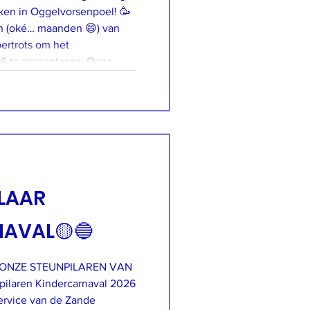
ken in Oggelvorsenpoel! 🥳
n (oké… maanden 😄) van
ertrots om het
6 te presenteren. Onze
 hebben weer volop leuke
at iedere carnavalsvierder in
Esch kan meefeesten en genieten! 🍻🎶🕺💃 ❓ Wan
ILAAR
AVAL🟡🔵
 ONZE STEUNPILAREN VAN
laren Kindercarnaval 2026