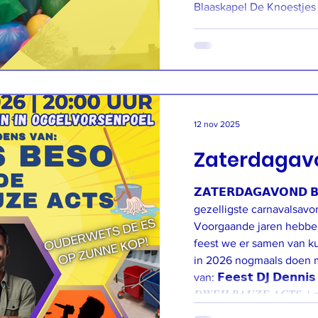
Blaaskapel De Knoestjes Kinderopvang D
Toverboom FSI Techniek Praxis Oisterwijk v.
Essche Boys Ons Café Steedesign Verhagen
Interieur Bouw De Roze Sokskes Willem van de
Langenberg De blauwe kousen Va
tuinberegening
12 nov 2025
Zaterdagav
𝗭𝗔𝗧𝗘𝗥𝗗𝗔𝗚𝗔𝗩𝗢𝗡𝗗 
gezelligste carnavalsavo
Voorgaande jaren hebben 
feest we er samen van k
in 2026 nogmaals doen 
van: 𝗙𝗲𝗲𝘀𝘁 𝗗𝗝 𝗗𝗲𝗻𝗻𝗶
𝑫𝑾𝑬𝑰𝑳𝑷𝑨𝑼𝒁𝑬 𝑨𝑪𝑻𝑺
de (dweil)pauzes komen opv