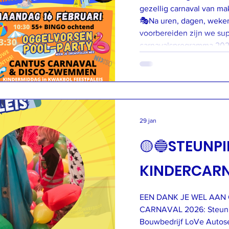
gezellig carnaval van ma
🎭Na uren, dagen, weke
voorbereiden zijn we sup
carnavalsprogramma 202
fantastische commissies
activiteiten bedacht, zod
29 jan
🟡🔵STEUNP
KINDERCARN
EEN DANK JE WEL AAN
CARNAVAL 2026: Steunpi
Bouwbedrijf LoVe Autoservice van de Zande